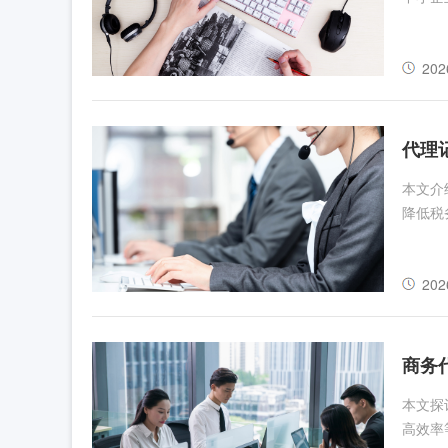
202
代理
本文介
降低税
202
商务
本文探
高效率