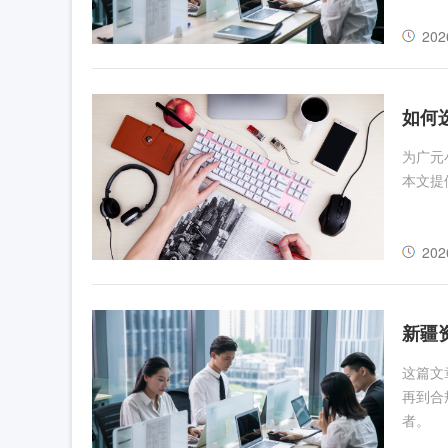
202
如何
为广元
本文提
202
新疆
这篇文
再到合
者。