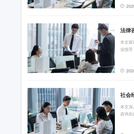
202
法律
本文探
业指导
202
社会
本文深
咨询在