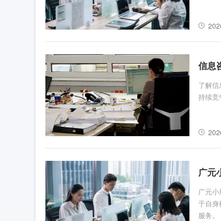
202
信息
了解信
持续竞
202
广元
广元小
于自身
服务。