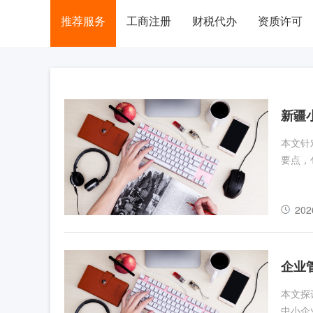
推荐服务
工商注册
财税代办
资质许可
新疆
本文针
要点，
202
企业
本文探
中小企