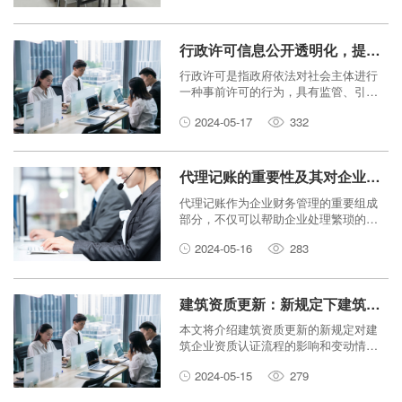
费。本文将探讨工商服务平台如何利用
现代科技手段，打造符合当今时代潮流
的无纸化办公环境，以及实现这一目标
行政许可信息公开透明化，提升监管效能
的重要性和益处。
行政许可是指政府依法对社会主体进行
一种事前许可的行为，具有监管、引导
和规范市场经济运行的重要作用。然
2024-05-17
332
而，长期以来，行政许可过程中的信息
不对称和不透明问题一直存在，导致了
一些不法行为的滋生和监管效能的低
下。为此，行政许可信息公开透明化成
代理记账的重要性及其对企业发展的价值
为提升监管效能的关键举措。
代理记账作为企业财务管理的重要组成
部分，不仅可以帮助企业处理繁琐的财
务事务，更能够为企业的发展提供准确
2024-05-16
283
的财务数据和专业的财务咨询。本文将
探讨代理记账的重要性以及其对企业发
展的价值。
建筑资质更新：新规定下建筑企业资质认证流程变动
本文将介绍建筑资质更新的新规定对建
筑企业资质认证流程的影响和变动情
况。
2024-05-15
279