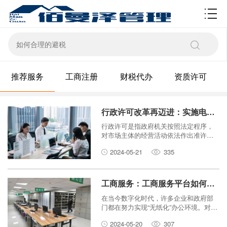
资质许可
推荐服务
工商注册
财税代办
资质许可
行政许可改革再迈进：实施电子化申请，提升服务效能
行政许可是指政府机关按照法定程序，
对市场主体的经营活动依法作出准许或
许可的行政行为。随着信息技术的快速
2024-05-21
335
发展，电子化申请成为了行政许可改革
的重要内容之一。本文将探讨行政许可
改革中实施电子化申请所带来的优势和
影响，以及如何提升服务效能。
工商服务：工商服务平台如何打造‘无纸化’办公环境？
在当今数字化时代，许多企业和政府部
门都在努力实现“无纸化”办公环境。对于
工商服务平台而言，实现无纸化办公不
2024-05-20
307
仅可以提高工作效率，还能减少资源浪