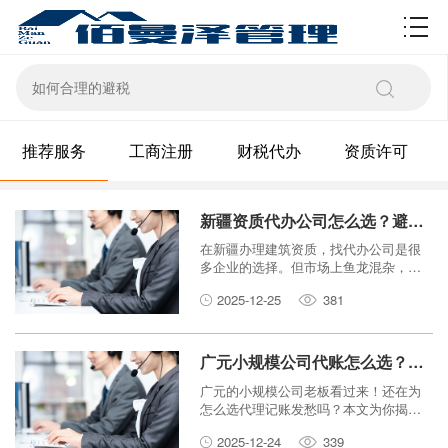
资质许可
推荐服务
工商注册
财税代办
资质许可
新疆资质代办公司怎么选？避免踩雷的4个关键点
在新疆办理建筑资质，找代办公司是很
多企业的选择。但市场上鱼龙混杂，如
何选择一家靠谱的代办公司，避免被
2025-12-25
381
坑？本文为你总结了4个关键点，助你擦
亮眼睛，顺利拿证。
广元小规模公司代账怎么选？揭秘省钱省心的记账秘籍
广元的小规模公司老板看过来！还在为
怎么选代理记账发愁吗？本文为你揭秘
选对代账公司的关键技巧，帮你避开
2025-12-24
339
坑，真正做到省钱又省心。