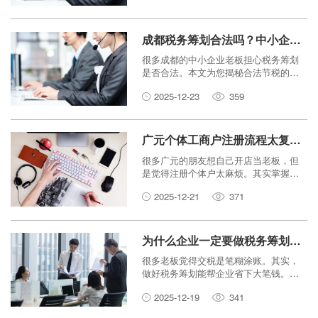
成都税务筹划合法吗？中小企业节税的5种正规方法
很多成都的中小企业老板担心税务筹划
是否合法。本文为您揭秘合法节税的真
相，并详细介绍5种正规、安全的节税方
2025-12-23
359
法，帮助企业降低税负，健康发展。
广元个体工商户注册流程太复杂？教你如何3天内拿证！
很多广元的朋友想自己开店当老板，但
是觉得注册个体户太麻烦。其实掌握了
正确的方法，流程一点也不复杂。本文
2025-12-21
371
将手把手教你如何准备材料、网上申
请，最快3天就能拿到营业执照，开启你
的创业之路。
为什么企业一定要做税务筹划？成都税务筹划省钱秘籍大公开
很多老板觉得交税是笔糊涂账。其实，
做好税务筹划能帮企业省下大笔钱。本
文揭秘为什么企业必须做税务筹划，并
2025-12-19
341
分享成都老板最爱用的省钱秘籍。