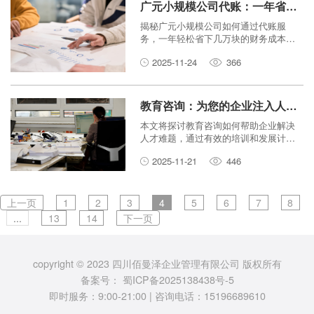
广元小规模公司代账：一年省下几万块的秘密武器！
揭秘广元小规模公司如何通过代账服
务，一年轻松省下几万块的财务成本。
本文通俗易懂，帮你理解代账的优势。
2025-11-24
366
教育咨询：为您的企业注入人才活水！
本文将探讨教育咨询如何帮助企业解决
人才难题，通过有效的培训和发展计
划，为企业注入源源不断的人才活力，
2025-11-21
446
驱动业务增长。
上一页
1
2
3
4
5
6
7
8
...
13
14
下一页
copyright © 2023 四川佰曼泽企业管理有限公司 版权所有
备案号：
蜀ICP备2025138438号-5
即时服务：9:00-21:00 | 咨询电话：15196689610