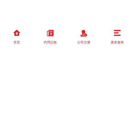
首页
代理记账
公司注册
更多服务
以上就是本站关于[国家税务总局关于落实支持小型微利企业和个体
工商户发展所得税优]的详细介绍。 如果您还有什么疑问或需求，请
【立即咨询】客服或添加VX: XXXXXX由我们的专业顾问免费为您